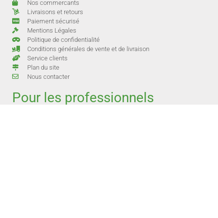
Nos commercants
Livraisons et retours
Paiement sécurisé
Mentions Légales
Politique de confidentialité
Conditions générales de vente et de livraison
Service clients
Plan du site
Nous contacter
Pour les professionnels
Je suis professionnel commerçant , prestataire de
service et je souhaite avoir plus d’informations sur la
boutique du coin
Je suis commerçant et je souhaite en
savoir plus