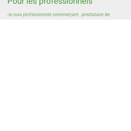
Pour les professionnels
Je suis professionnel commerçant , prestataire de
service et je souhaite avoir plus d’informations sur la
boutique du coin
Je suis commerçant et je souhaite en
savoir plus
Lettre d'informations
Abonnez vous / Recevez les offres de vendeurs présents sur le
site / soyez informé de notre actualité . Désinscription sur simple
demande.