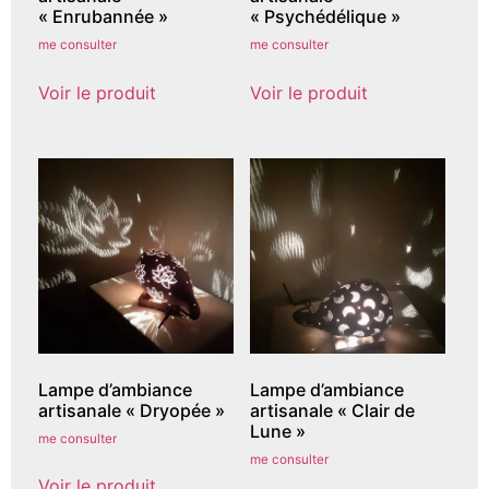
« Enrubannée »
« Psychédélique »
me consulter
me consulter
Voir le produit
Voir le produit
Lampe d’ambiance
Lampe d’ambiance
artisanale « Dryopée »
artisanale « Clair de
Lune »
me consulter
me consulter
Voir le produit